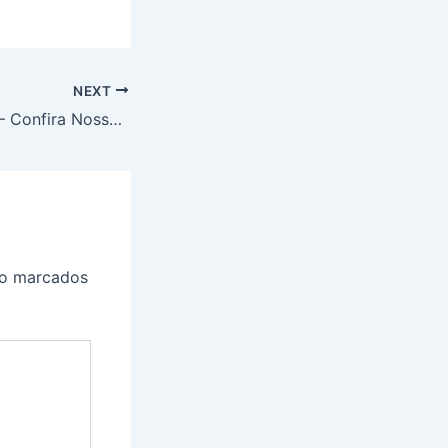
NEXT
Importar Roupas – Confira Nosso Guia Completo
ão marcados