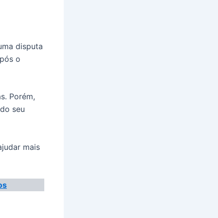
 uma disputa
após o
as. Porém,
 do seu
ajudar mais
os