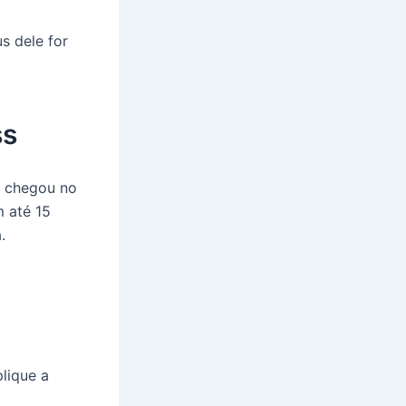
s dele for
ss
o chegou no
 até 15
.
lique a