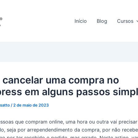
Início
Blog
Cursos
cancelar uma compra no
press em alguns passos simp
ssatto
/
2 de maio de 2023
ssoas que compram online, uma hora ou outra vai precisar
o, seja por arrependendimento da compra, por não recebe
o por ter recebido o pedido, mas errado. Neste artigo, v