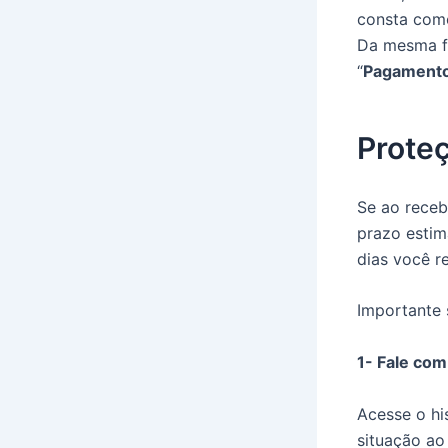
consta com
Da mesma fo
“
Pagamento
Prote
Se ao receb
prazo estim
dias você re
Importante 
1- Fale co
Acesse o hi
situação ao