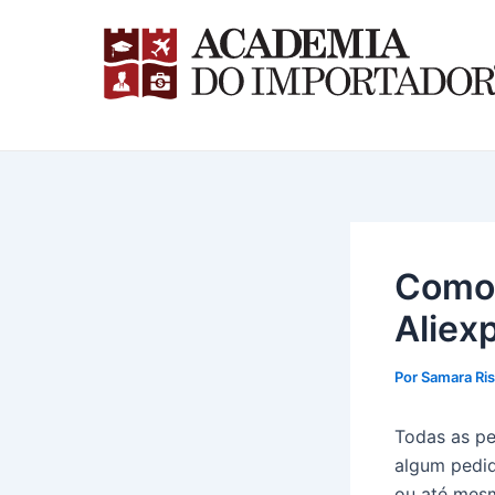
Ir
para
o
conteúdo
Como 
Aliex
Por
Samara Ri
Todas as pe
algum pedid
ou até mesm