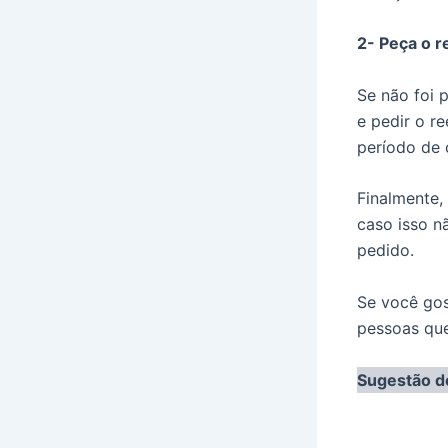
2- Peça o 
Se não foi 
e pedir o r
período de 
Finalmente,
caso isso n
pedido.
Se você gos
pessoas qu
Sugestão de