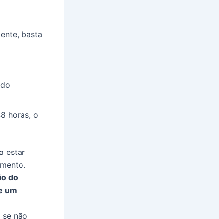
ente, basta
 do
8 horas, o
a estar
amento.
io do
be um
, se não