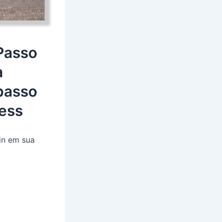
Passo
a
passo
ess
in em sua