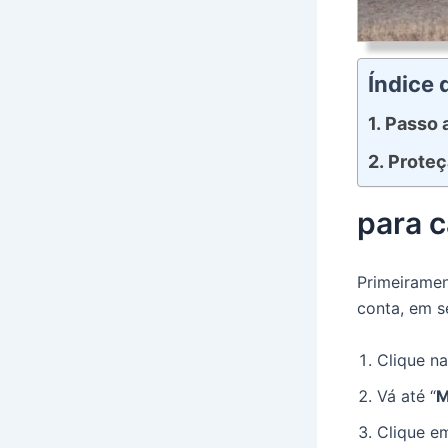
Índice
Passo 
Proteç
para 
Primeiramen
conta, em s
Clique n
Vá até “
M
Clique e