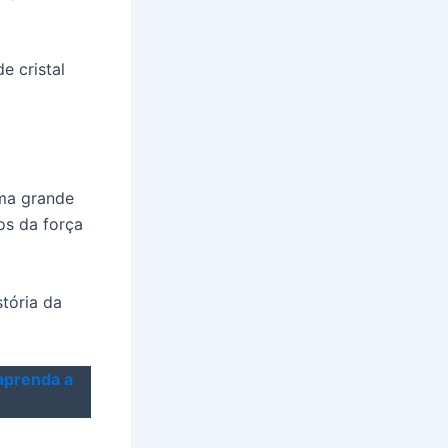
e cristal
ma grande
os da força
tória da
aprenda a