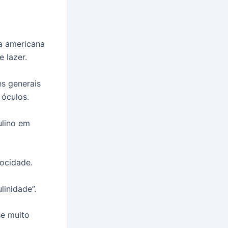
a americana
 lazer.
s generais
óculos.
ulino em
locidade.
linidade”.
se muito