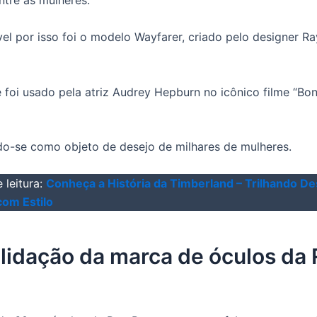
ntre as mulheres.
el por isso foi o modelo Wayfarer, criado pelo designer 
e foi usado pela atriz Audrey Hepburn no icônico filme “Bo
o-se como objeto de desejo de milhares de mulheres.
 leitura:
Conheça a História da Timberland – Trilhando D
com Estilo
lidação da marca de óculos da 