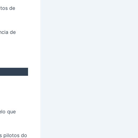
otos de
ncia de
elo que
s pilotos do