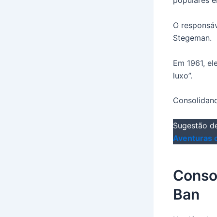
populares e
O responsáv
Stegeman.
Em 1961, el
luxo”.
Consolidand
Sugestão de
Aventuras 
Conso
Ban