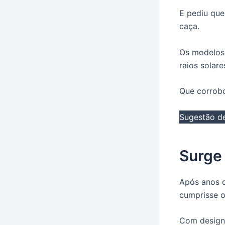
E pediu que
caça.
Os modelos 
raios solare
Que corrobo
Sugestão de
Surge 
Após anos d
cumprisse o
Com design 