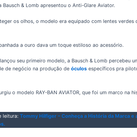
 a Bausch & Lomb apresentou o Anti-Glare Aviator.
teger os olhos, o modelo era equipado com lentes verdes d
anhada a ouro dava um toque estiloso ao acessório.
 lançou seu primeiro modelo, a Bausch & Lomb percebeu u
de de negócio na produção de
óculos
específicos pra pilot
urgiu o modelo RAY-BAN AVIATOR, que foi um marco na his
 leitura:
Tommy Hilfiger – Conheça a História da Marca e 
s.