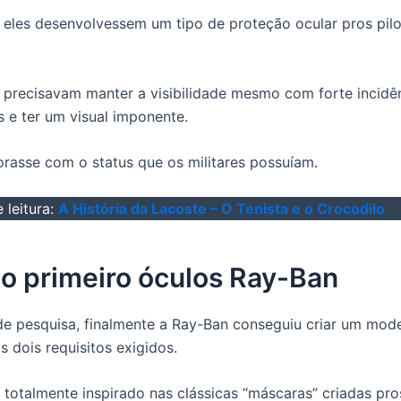
 eles desenvolvessem um tipo de proteção ocular pros pil
precisavam manter a visibilidade mesmo com forte incidê
s e ter um visual imponente.
rasse com o status que os militares possuíam.
 leitura:
A História da Lacoste – O Tenista e o Crocodilo
o primeiro óculos Ray-Ban
e pesquisa, finalmente a Ray-Ban conseguiu criar um mod
s dois requisitos exigidos.
totalmente inspirado nas clássicas “máscaras” criadas pro