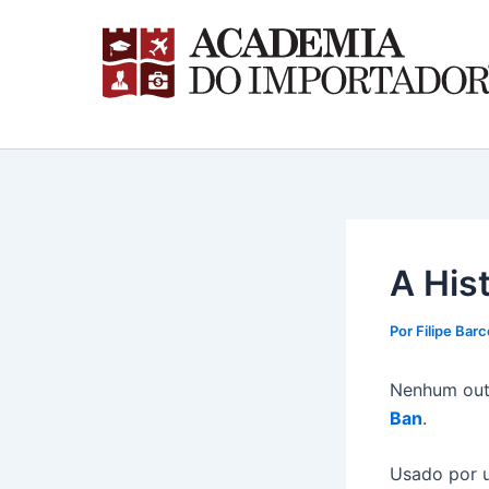
Ir
para
o
conteúdo
A His
Por
Filipe Barc
Nenhum outr
Ban
.
Usado por u