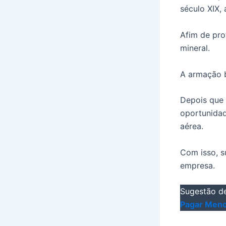
século XIX,
Afim de pro
mineral.
A armação b
Depois que
oportunida
aérea.
Com isso, s
empresa.
Sugestão de
Pagar Meno