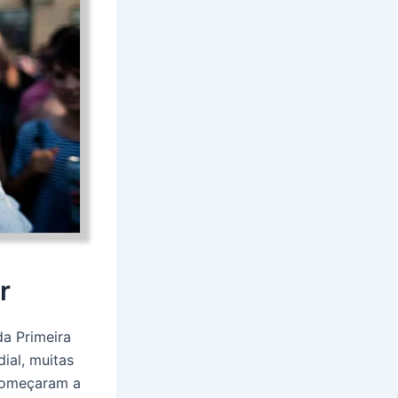
r
a Primeira
ial, muitas
começaram a