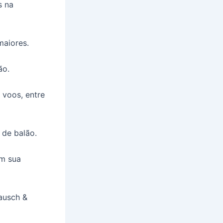
s na
maiores.
ão.
voos, entre
 de balão.
em sua
ausch &