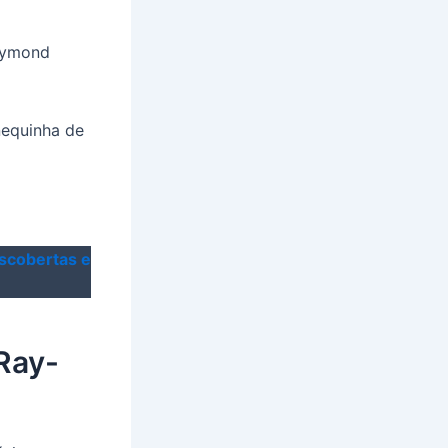
Raymond
nequinha de
escobertas e
Ray-