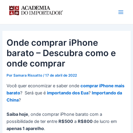
Ir
para
o
conteúdo
Onde comprar iPhone
barato – Descubra como e
onde comprar
Por
Samara Rissatto
/
17 de abril de 2022
Você quer economizar e saber onde
comprar iPhone mais
barato
? Será que é
importando dos Eua
?
Importando da
China
?
Saiba hoje
, onde comprar iPhone barato com a
possibilidade de ter entre
R$500
a
R$800
de lucro em
apenas 1 aparelho
.