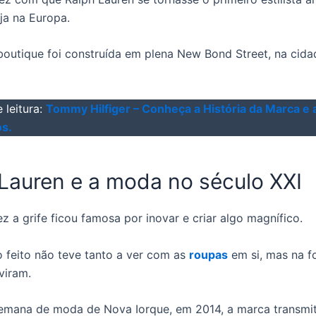
oja na Europa.
boutique foi construída em plena New Bond Street, na cida
 leitura:
Tommy Hilfiger – Conheça a História da Marca e 
s.
Lauren e a moda no século XXI
z a grife ficou famosa por inovar e criar algo magnífico.
o feito não teve tanto a ver com as
roupas
em si, mas na f
viram.
emana de moda de Nova Iorque, em 2014, a marca transmit