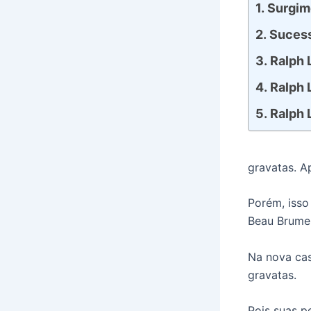
Surgim
Sucess
Ralph 
Ralph 
Ralph 
gravatas. A
Porém, isso 
Beau Brumel
Na nova cas
gravatas.
Pois suas p