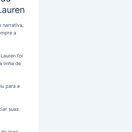
Lauren
narrativa,
sempre a
 Lauren foi
 linha de
iu para a
ciar suas
 do jogo.