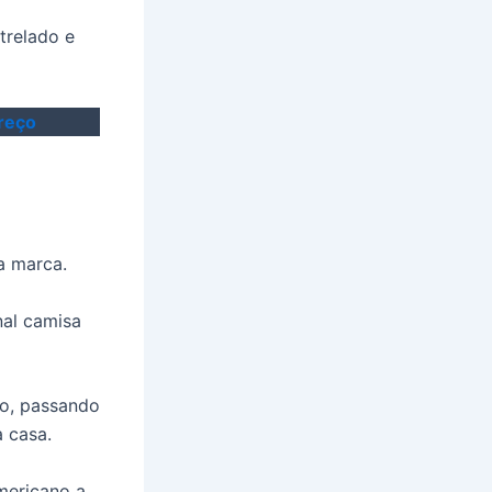
trelado e
reço
a marca.
nal camisa
o, passando
a casa.
mericano a