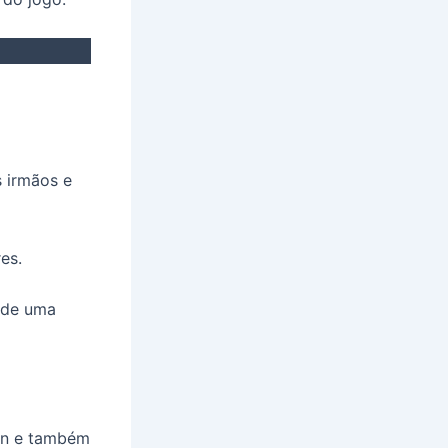
s irmãos e
es.
o de uma
en e também