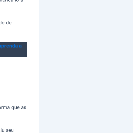
de de
aprenda a
orma que as
iu seu