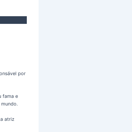
ponsável por
u fama e
o mundo.
a atriz