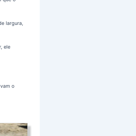
e largura,
, ele
avam o