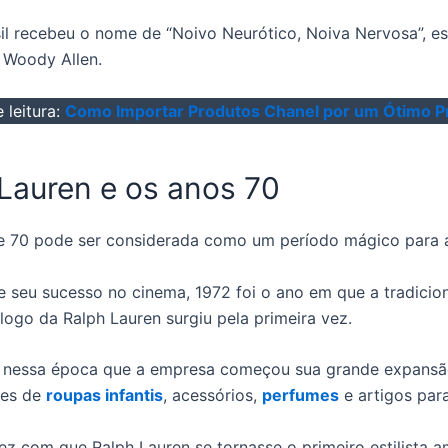
il recebeu o nome de “Noivo Neurótico, Noiva Nervosa”, es
r Woody Allen.
 leitura:
Como Importar Produtos Chanel por um Ótimo P
Lauren e os anos 70
e 70 pode ser considerada como um período mágico para 
e seu sucesso no cinema, 1972 foi o ano em que a tradicio
logo da Ralph Lauren surgiu pela primeira vez.
 nessa época que a empresa começou sua grande expansã
ões de
roupas infantis
, acessórios,
perfumes
e artigos par
ez com que Ralph Lauren se tornasse o primeiro estilista a