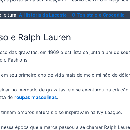
 leitura:
A História da Lacoste – O Tenista e o Crocodilo
so e Ralph Lauren
so das gravatas, em 1969 o estilista se junta a um de seu
olo Fashions.
 em seu primeiro ano de vida mais de meio milhão de dólar
einar no mercado de gravatas, ele se aventurou na criaçã
eta de
roupas masculinas
.
tinham ombros naturais e se inspiravam na Ivy League.
 nessa época que a marca passou a se chamar Ralph Laur