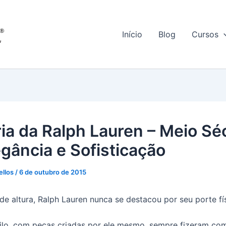
Início
Blog
Cursos
ria da Ralph Lauren – Meio Sé
egância e Sofisticação
ellos
/
6 de outubro de 2015
e altura, Ralph Lauren nunca se destacou por seu porte fís
ilo, com peças criadas por ele mesmo, sempre fizeram co