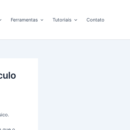
Ferramentas
Tutoriais
Contato
culo
ico.
m que o