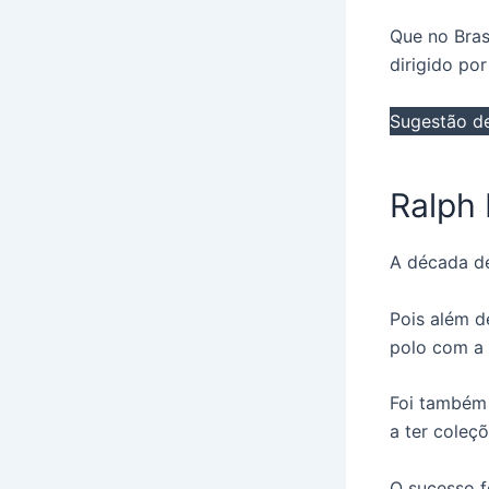
Que no Bras
dirigido po
Sugestão de
Ralph 
A década d
Pois além d
polo com a 
Foi também
a ter coleç
O sucesso f