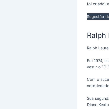
foi criada 
Sugestão de
Ralph
Ralph Laure
Em 1974, el
vestir o “O
Com o suce
notoriedade
Sua segunda
Diane Keaton