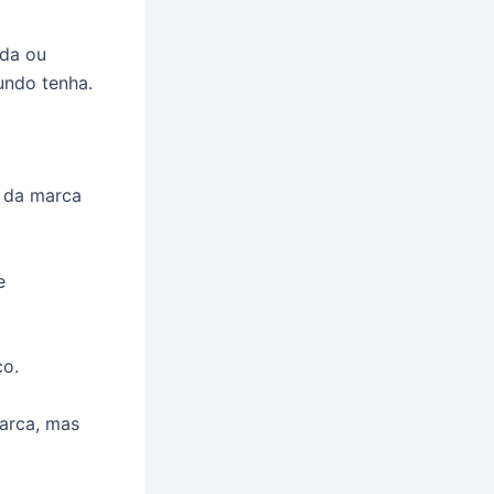
ida ou
ndo tenha.
o da marca
e
ço.
arca, mas