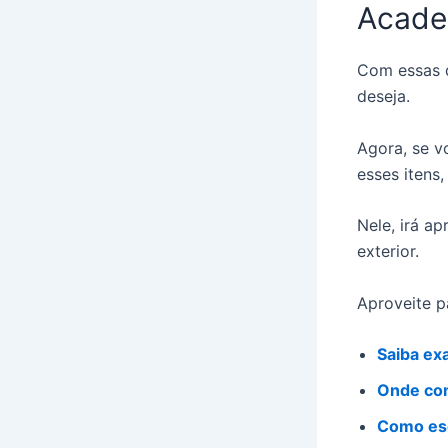
Acade
Com essas d
deseja.
Agora, se v
esses itens
Nele, irá a
exterior.
Aproveite p
Saiba ex
Onde com
Como esc