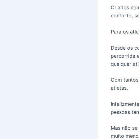
Criados co
conforto, s
Para os atl
Desde os c
percorrida 
qualquer ati
Com tantos 
atletas.
Infelizment
pessoas ten
Mas não se 
muito menos