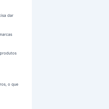
cisa dar
marcas
 produtos
ros, o que