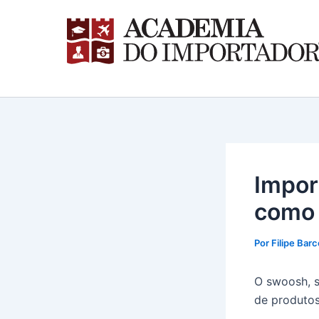
Ir
para
o
conteúdo
Impor
como 
Por
Filipe Barc
O swoosh, s
de produtos