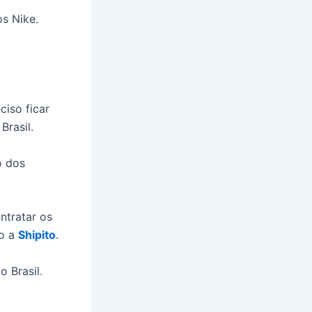
s Nike.
ciso ficar
Brasil.
o dos
ntratar os
o a
Shipito
.
o Brasil.