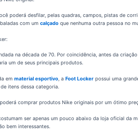
ocê poderá desfilar, pelas quadras, campos, pistas de corr
 baladas com um
calçado
que nenhuma outra pessoa no mu
ker:
fundada na década de 70. Por coincidência, antes da criaçã
aria um de seus principais produtos.
ada em
material esportivo
, a
Foot Locker
possui uma grand
 de itens dessa categoria.
 poderá comprar produtos Nike originais por um ótimo pre
costumam ser apenas um pouco abaixo da loja oficial da m
são bem interessantes.