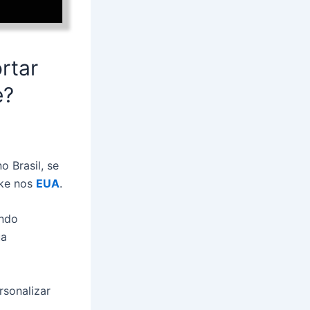
rtar
e?
 Brasil, se
ike nos
EUA
.
indo
ua
rsonalizar