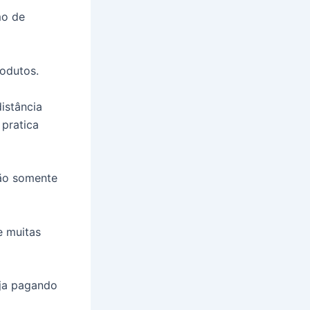
mo de
rodutos.
istância
 pratica
não somente
e muitas
eja pagando