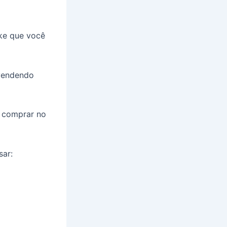
ike que você
evendendo
e comprar no
sar: