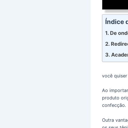
Índice
De ond
Redir
Academ
você quiser
Ao importar
produto ori
confecção.
Outra vanta
os seus têni